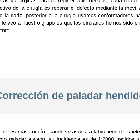
cas quirúrgicas para corregir el labio hendido, cada una de
jetivo de la cirugía es reparar el defecto mediante la movi
e la nariz. posterior a la cirugía usamos conformadores na
e le veo a nuestro grupo es que los cirujanos hemos sido e
ente.
Corrección de paladar hendid
dido, es más común cuando se asocia a labio hendido, suele
o paladar aislado, su incidencia es de 1:2000 nacidos vi